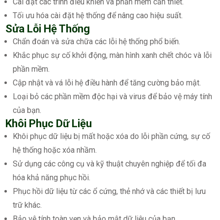
Cài đặt các trình điều khiển và phần mềm cần thiết.
Tối ưu hóa cài đặt hệ thống để nâng cao hiệu suất.
Sửa Lỗi Hệ Thống
Chẩn đoán và sửa chữa các lỗi hệ thống phổ biến.
Khắc phục sự cố khởi động, màn hình xanh chết chóc và lỗi
phần mềm.
Cập nhật và vá lỗi hệ điều hành để tăng cường bảo mật.
Loại bỏ các phần mềm độc hại và virus để bảo vệ máy tính
của bạn.
Khôi Phục Dữ Liệu
Khôi phục dữ liệu bị mất hoặc xóa do lỗi phần cứng, sự cố
hệ thống hoặc xóa nhầm.
Sử dụng các công cụ và kỹ thuật chuyên nghiệp để tối đa
hóa khả năng phục hồi.
Phục hồi dữ liệu từ các ổ cứng, thẻ nhớ và các thiết bị lưu
trữ khác.
Bảo vệ tính toàn vẹn và bảo mật dữ liệu của bạn.