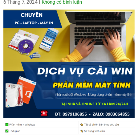
6 Tháng 7, 2024
|
Không có bình luận