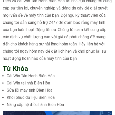
Dịch vụ cài Win Tân Hạnh Biên Hòa tại nhà của chúng tôi cung
cấp sự tiện lợi, chuyên nghiệp và đáng tin cậy để giải quyết
mọi vấn đề về máy tính của bạn. Đội ngũ kỹ thuật viên của
chúng tôi sẵn sàng hỗ trợ 24/7 để đảm bảo rằng máy tính
của bạn luôn hoạt động tối ưu. Chúng tôi cam kết cung cấp
các dịch vụ chất lượng cao với giá cả phải chăng để mang
đến cho khách hàng sự hài lòng hoàn toàn. Hãy liên hệ với
chúng tôi ngay hôm nay để đặt lịch hẹn và khôi phục lại sự
hoạt động hoàn hảo của máy tính của bạn.
Từ Khóa
Cài Win Tân Hạnh Biên Hòa
Cài Win tại nhà Biên Hòa
Sửa lỗi máy tính Biên Hòa
Khôi phục dữ liệu Biên Hòa
Nâng cấp hệ điều hành Biên Hòa